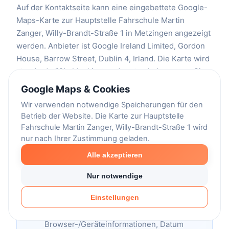
Auf der Kontaktseite kann eine eingebettete Google-
Maps-Karte zur Hauptstelle Fahrschule Martin
Zanger, Willy-Brandt-Straße 1 in Metzingen angezeigt
werden. Anbieter ist Google Ireland Limited, Gordon
House, Barrow Street, Dublin 4, Irland. Die Karte wird
standardmäßig blockiert und erst geladen, wenn Sie
über den Cookie-Banner oder die Cookie-
Google Maps & Cookies
Einstellungen ausdrücklich zustimmen.
Wir verwenden notwendige Speicherungen für den
Betrieb der Website. Die Karte zur Hauptstelle
Vor Ihrer Zustimmung:
Es wird kein
Fahrschule Martin Zanger, Willy-Brandt-Straße 1 wird
Google-Maps-iFrame geladen und es
nur nach Ihrer Zustimmung geladen.
findet durch die eingebettete Karte keine
Alle akzeptieren
Datenübertragung an Google statt.
Nur notwendige
Nach Ihrer Zustimmung:
Ihr Browser lädt
Einstellungen
Inhalte von Google Maps. Dabei können
insbesondere IP-Adresse,
Browser-/Geräteinformationen, Datum