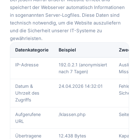
speichert der Webserver automatisch Informationen
in sogenannten Server-Logfiles. Diese Daten sind
technisch notwendig, um die Website auszuliefern
und die Sicherheit unserer IT-Systeme zu
gewährleisten.
Datenkategorie
Beispiel
Zweck
IP-Adresse
192.0.2.1 (anonymisiert
Ausliefer
nach 7 Tagen)
Missbrau
Datum &
24.04.2026 14:32:01
Fehlerana
Uhrzeit des
Sicherhei
Zugriffs
Aufgerufene
/klassen.php
Seitenaus
URL
Übertragene
12.438 Bytes
Kapazitä