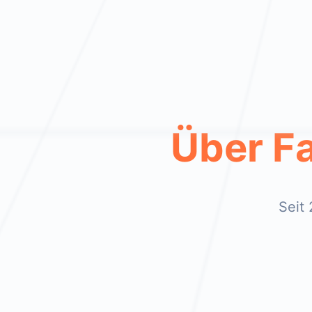
Über F
Seit