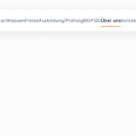
tart
Klassen
Preise
Ausbildung/Prüfung
BKrFQG
Über uns
Kontak