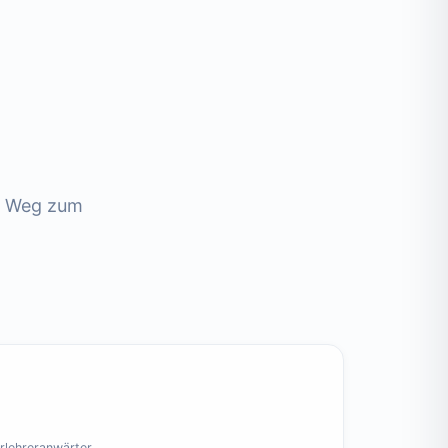
em Weg zum
rlehreranwärter