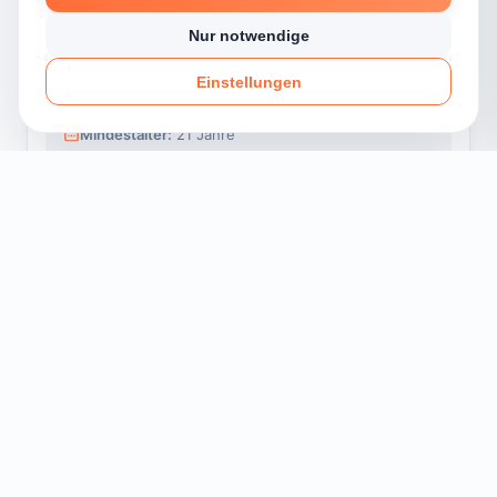
Kleinbus mit Anhänger
Nur notwendige
Anhänger:
über 750 kg
Einstellungen
Anhänger:
nicht zur Personenbef.
Voraussetzung:
Klasse D1
Mindestalter:
21 Jahre
DE
Bus mit Anhänger
Fahrzeug:
Busse über 8 Fahrgastplätze
Anhänger:
schwerer Anhänger
Voraussetzung:
Klasse D
Mindestalter:
21 Jahre